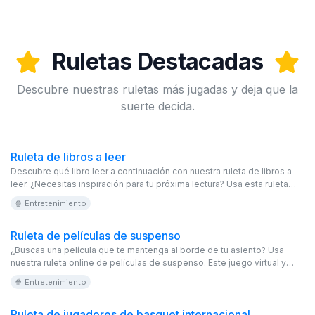
Ruletas Destacadas
Descubre nuestras ruletas más jugadas y deja que la
suerte decida.
Ruleta de libros a leer
Descubre qué libro leer a continuación con nuestra ruleta de libros a
leer. ¿Necesitas inspiración para tu próxima lectura? Usa esta ruleta
online y editable para elegir entre una variedad de novelas, desde
🍿 Entretenimiento
clásicos hasta bestsellers actuales. ¡Es un juego virtual gratuito para
amantes de la literatura!
Ruleta de películas de suspenso
¿Buscas una película que te mantenga al borde de tu asiento? Usa
nuestra ruleta online de películas de suspenso. Este juego virtual y
gratuito te ofrece una selección de thrillers y misterios que te
🍿 Entretenimiento
mantendrán en tensión. ¡Haz girar la ruleta editable y sumérgete en la
intriga!
Ruleta de jugadores de basquet internacional