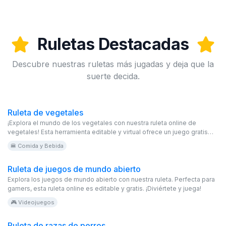
Ruletas Destacadas
Descubre nuestras ruletas más jugadas y deja que la
suerte decida.
Ruleta de vegetales
¡Explora el mundo de los vegetales con nuestra ruleta online de
vegetales! Esta herramienta editable y virtual ofrece un juego gratis
para aprender sobre una gran variedad de vegetales, desde los más
🍔 Comida y Bebida
conocidos hasta los más exóticos. ¿Qué vegetal descubrirás hoy?
Ruleta de juegos de mundo abierto
Explora los juegos de mundo abierto con nuestra ruleta. Perfecta para
gamers, esta ruleta online es editable y gratis. ¡Diviértete y juega!
🎮 Videojuegos
Ruleta de razas de perros