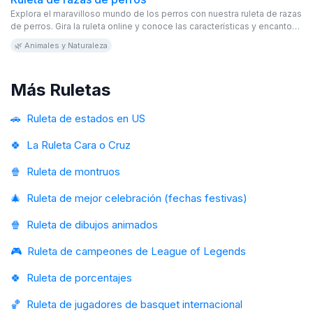
Explora el maravilloso mundo de los perros con nuestra ruleta de razas
de perros. Gira la ruleta online y conoce las características y encantos
únicos de diferentes razas. Este juego virtual y editable es gratis y
🌿 Animales y Naturaleza
perfecto para los amantes de las mascotas y los caninos.
Más Ruletas
🚗
Ruleta de estados en US
🍀
La Ruleta Cara o Cruz
🍿
Ruleta de montruos
🎄
Ruleta de mejor celebración (fechas festivas)
🍿
Ruleta de dibujos animados
🎮
Ruleta de campeones de League of Legends
🍀
Ruleta de porcentajes
🏀
Ruleta de jugadores de basquet internacional