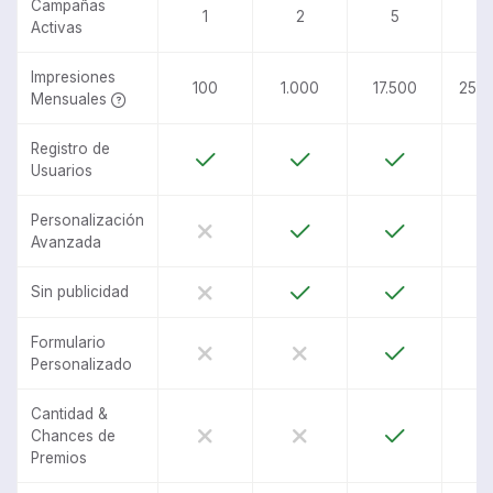
Campañas
1
2
5
1
Activas
Impresiones
100
1.000
17.500
250
Mensuales
Registro de
Usuarios
Personalización
Avanzada
Sin publicidad
Formulario
Personalizado
Cantidad &
Chances de
Premios