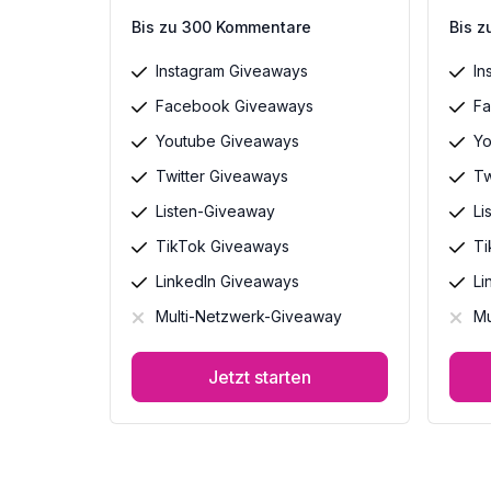
Bis zu 300 Kommentare
Bis 
Instagram Giveaways
In
Facebook Giveaways
Fa
Youtube Giveaways
Yo
Twitter Giveaways
Tw
Listen-Giveaway
Li
TikTok Giveaways
Ti
LinkedIn Giveaways
Li
Multi-Netzwerk-Giveaway
Mu
Jetzt starten