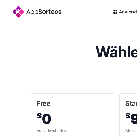
Anwend
Wähle
Free
Sta
0
$
$
Es ist kostenlos
Monat