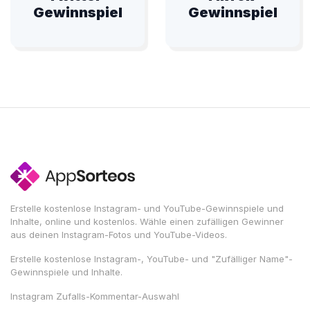
Gewinnspiel
Gewinnspiel
Erstelle kostenlose Instagram- und YouTube-Gewinnspiele und
Inhalte, online und kostenlos. Wähle einen zufälligen Gewinner
aus deinen Instagram-Fotos und YouTube-Videos.
Erstelle kostenlose Instagram-, YouTube- und "Zufälliger Name"-
Gewinnspiele und Inhalte.
Instagram Zufalls-Kommentar-Auswahl