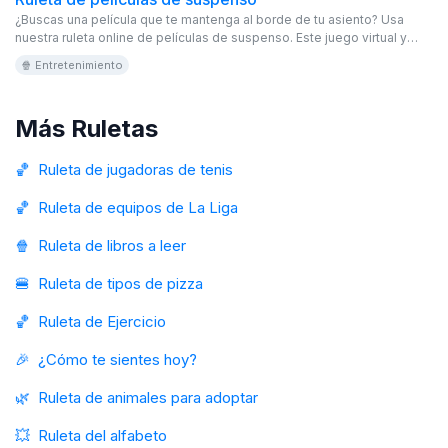
¿Buscas una película que te mantenga al borde de tu asiento? Usa
nuestra ruleta online de películas de suspenso. Este juego virtual y
gratuito te ofrece una selección de thrillers y misterios que te
🍿 Entretenimiento
mantendrán en tensión. ¡Haz girar la ruleta editable y sumérgete en la
intriga!
Más Ruletas
🏀
Ruleta de jugadoras de tenis
🏀
Ruleta de equipos de La Liga
🍿
Ruleta de libros a leer
🍔
Ruleta de tipos de pizza
🏀
Ruleta de Ejercicio
🎉
¿Cómo te sientes hoy?
🌿
Ruleta de animales para adoptar
💥
Ruleta del alfabeto