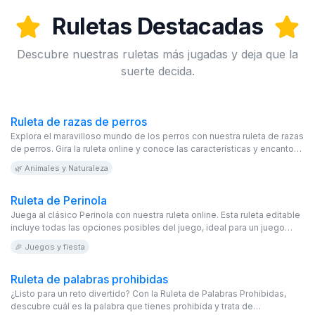
Ruletas Destacadas
Descubre nuestras ruletas más jugadas y deja que la
suerte decida.
Ruleta de razas de perros
Explora el maravilloso mundo de los perros con nuestra ruleta de razas
de perros. Gira la ruleta online y conoce las características y encantos
únicos de diferentes razas. Este juego virtual y editable es gratis y
🌿 Animales y Naturaleza
perfecto para los amantes de las mascotas y los caninos.
Ruleta de Perinola
Juega al clásico Perinola con nuestra ruleta online. Esta ruleta editable
incluye todas las opciones posibles del juego, ideal para un juego
virtual y gratuito lleno de diversión!
🎉 Juegos y fiesta
Ruleta de palabras prohibidas
¿Listo para un reto divertido? Con la Ruleta de Palabras Prohibidas,
descubre cuál es la palabra que tienes prohibida y trata de