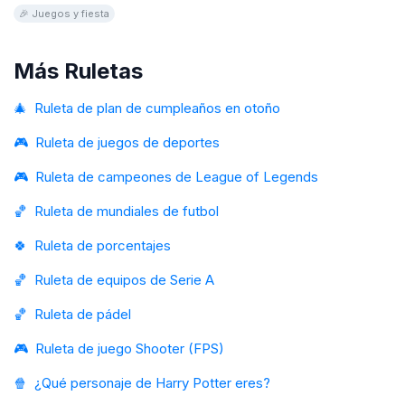
comunicarte sin decirla. Este juego virtual es gratis y completamente
🎉 Juegos y fiesta
editable. Invita a tus amigos a girar la ruleta online y a ver quién logra
mantenerse más tiempo sin decir las palabras tabú. ¡Acepta el desafío
y disfruta!
Más Ruletas
🎄
Ruleta de plan de cumpleaños en otoño
🎮
Ruleta de juegos de deportes
🎮
Ruleta de campeones de League of Legends
🏀
Ruleta de mundiales de futbol
🍀
Ruleta de porcentajes
🏀
Ruleta de equipos de Serie A
🏀
Ruleta de pádel
🎮
Ruleta de juego Shooter (FPS)
🍿
¿Qué personaje de Harry Potter eres?