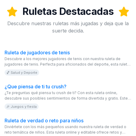
Ruletas Destacadas
Descubre nuestras ruletas más jugadas y deja que la
suerte decida.
Ruleta de jugadores de tenis
Descubre a los mejores jugadores de tenis con nuestra ruleta de
jugadores de tenis. Perfecta para aficionados del deporte, esta ruleta
online es editable y gratis. ¡Explora y disfruta!
🏀 Salud y Deporte
¿Que piensa de ti tu crush?
¿Te preguntas qué piensa tu crush de ti? Con esta ruleta online,
descubre sus posibles sentimientos de forma divertida y gratis. Este
juego editable te permitirá girar la ruleta virtual para averiguar si eres
🎉 Juegos y fiesta
correspondido o no. ¡Atrévete a girar y ver si tienes una conexión
especial!
Ruleta de verdad o reto para niños
Diviértete con los más pequeños usando nuestra ruleta de verdad o
reto temática de niños. Esta ruleta online y editable ofrece retos y