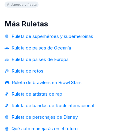
preguntas diseñadas especialmente para niños. ¡Asegura la diversión
🎉 Juegos y fiesta
y el entretenimiento con este juego virtual y gratuito!
Más Ruletas
🍿
Ruleta de superhéroes y superheroínas
🚗
Ruleta de paises de Oceanía
🚗
Ruleta de paises de Europa
🎉
Ruleta de retos
🎮
Ruleta de brawlers en Brawl Stars
🎵
Ruleta de artistas de rap
🎵
Ruleta de bandas de Rock internacional
🍿
Ruleta de personajes de Disney
🍿
Qué auto manejarás en el futuro