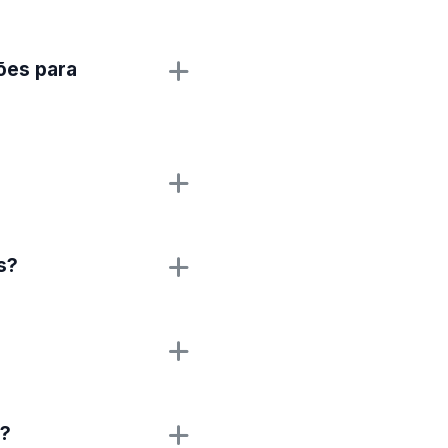
ões para
s?
o?