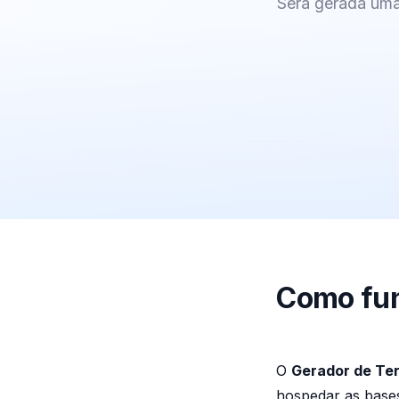
Será gerada uma
Como fun
O
Gerador de Te
hospedar as bases