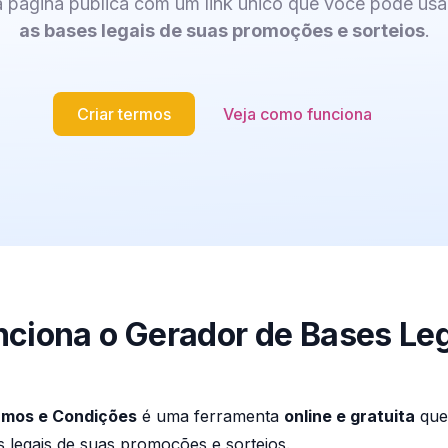
 página pública com um link único que você pode usa
as bases legais de suas promoções e sorteios
.
Criar termos
Veja como funciona
ciona o Gerador de Bases Le
rmos e Condições
é uma ferramenta
online e gratuita
que 
 legais de suas promoções e sorteios.