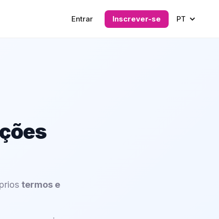
Entrar
Inscrever-se
PT
ições
óprios
termos e