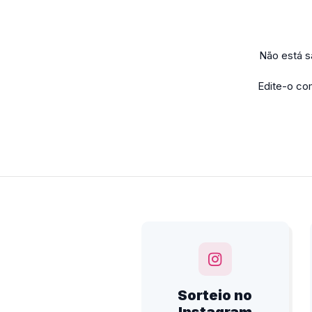
Não está s
Edite-o co
Sorteio no