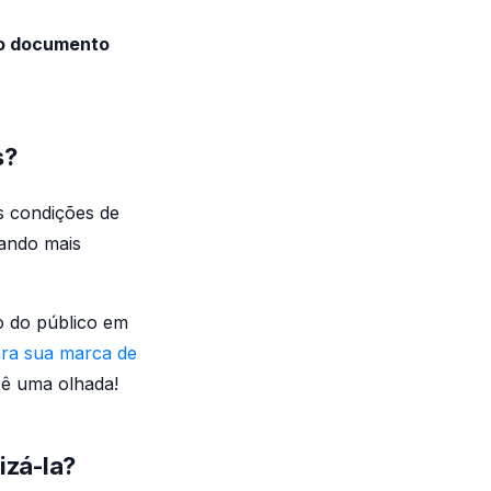
 o documento
s?
as condições de
rando mais
ão do público em
ara sua marca de
Dê uma olhada!
izá-la?