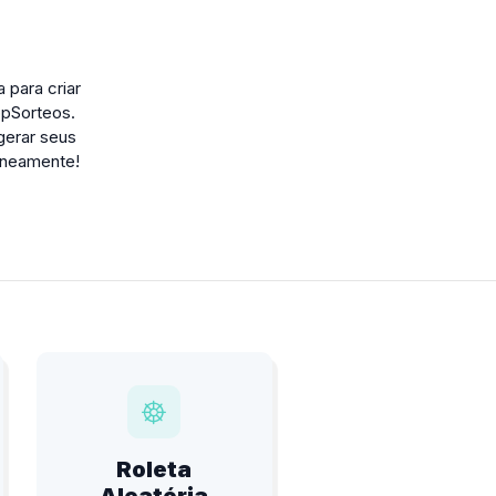
 para criar
ppSorteos.
gerar seus
aneamente!
Roleta