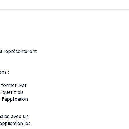
qui représenteront
ons :
 former. Par
rquer trois
l'application
nalés avec un
application les