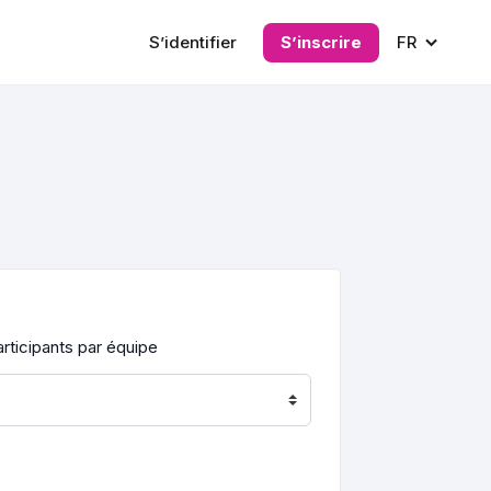
S’identifier
S’inscrire
FR
rticipants par équipe