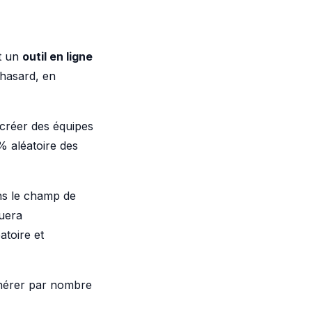
st un
outil en ligne
 hasard, en
 créer des équipes
% aléatoire des
ns le champ de
buera
toire et
énérer par nombre