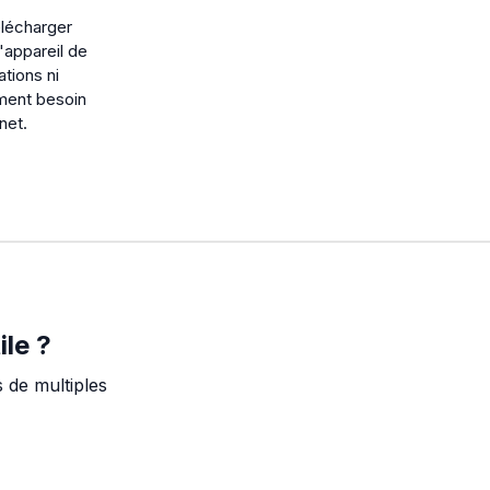
lécharger
'appareil de
tions ni
ement besoin
net.
ile ?
s de multiples