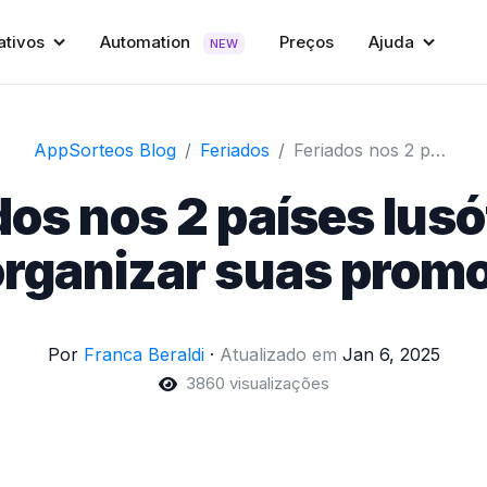
ativos
Automation
Preços
Ajuda
NEW
AppSorteos Blog
Feriados
Feriados nos 2 países lusófonos para organizar suas promoções.
dos nos 2 países lus
organizar suas prom
Por
Franca Beraldi
·
Atualizado em
Jan 6, 2025
3860 visualizações