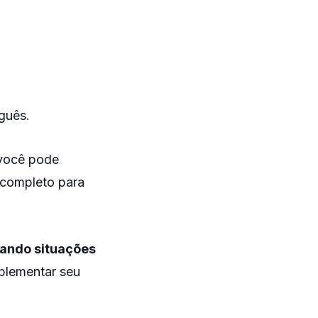
uguês.
 você pode
 completo para
tando situações
plementar seu