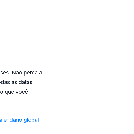
íses. Não perca a
odas as datas
to que você
alendário global