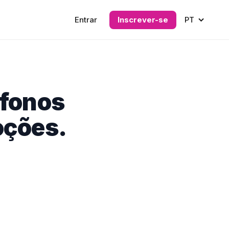
Entrar
Inscrever-se
PT
ófonos
oções.