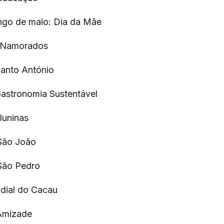
go de maio: Dia da Mãe
s Namorados
Santo António
Gastronomia Sustentável
Juninas
São João
São Pedro
dial do Cacau
 Amizade