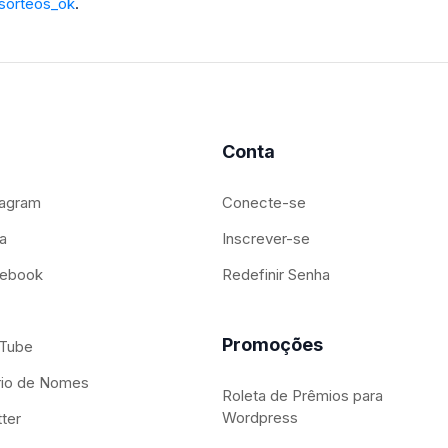
sorteos_ok
.
Conta
tagram
Conecte-se
a
Inscrever-se
cebook
Redefinir Senha
Promoções
uTube
ório de Nomes
Roleta de Prêmios para
Wordpress
tter