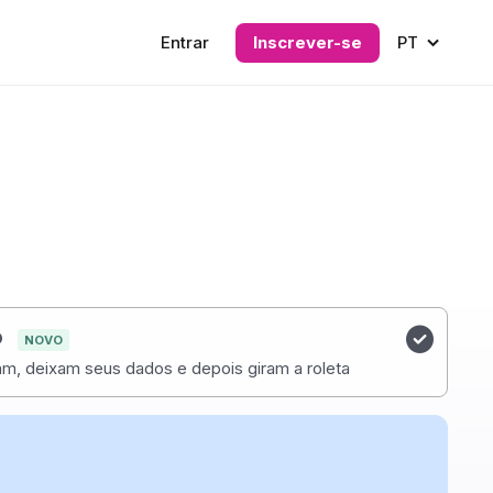
Entrar
Inscrever-se
PT
o
NOVO
am, deixam seus dados e depois giram a roleta