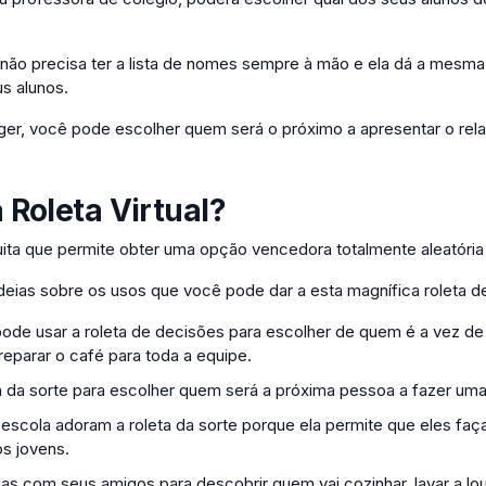
 não precisa ter a lista de nomes sempre à mão e ela dá a mesma 
s alunos.
r, você pode escolher quem será o próximo a apresentar o relató
a
Roleta Virtual
?
ita que permite obter uma opção vencedora totalmente aleatória g
ideias sobre os usos que você pode dar a esta magnífica roleta 
ode usar a roleta de decisões para escolher de quem é a vez de r
reparar o café para toda a equipe.
a da sorte para escolher quem será a próxima pessoa a fazer um
escola adoram a roleta da sorte porque ela permite que eles faç
s jovens.
as com seus amigos para descobrir quem vai cozinhar, lavar a l