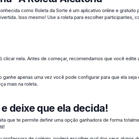
conhecida como Roleta da Sorte é um aplicativo online e gratuito 
divertida. Isso mesmo! Use a roleta para escolher participantes, c
 só clicar nela. Antes de começar, recomendamos que você edite 
 ganhe apenas uma vez você pode configurar para que ela seja 
ça mais na roleta.
 e deixe que ela decida!
ita que te permite definir uma opção ganhadora de forma totalme
il!
u professora de colégio, poderá escolher qual dos seus alunos d