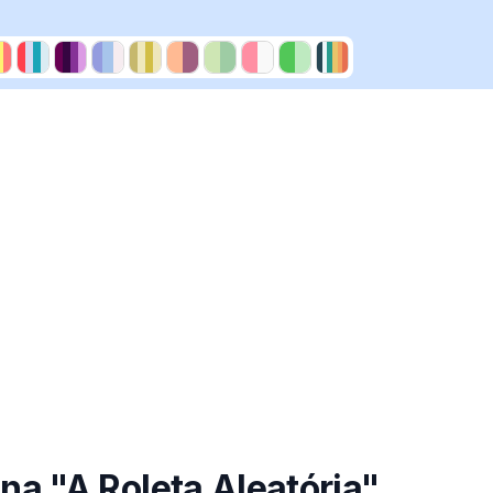
a "A Roleta Aleatória"