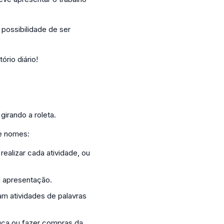
possibilidade de ser
rio diário!
irando a roleta.
de nomes:
ealizar cada atividade, ou
a apresentação.
am atividades de palavras
ouça ou fazer compras da