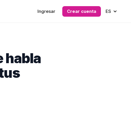
Ingresar
Crear cuenta
ES
e habla
 tus