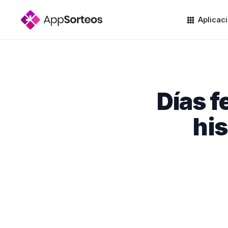
Aplicac
Días f
his