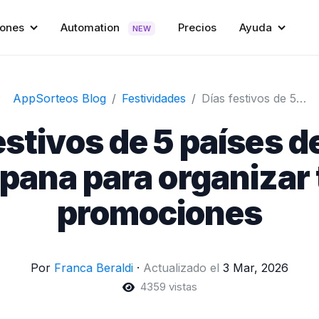
iones
Automation
Precios
Ayuda
NEW
AppSorteos Blog
Festividades
Días festivos de 5 países de habla hispana para organizar tus promociones
estivos de 5 países d
pana para organizar
promociones
Por
Franca Beraldi
·
Actualizado el
3 Mar, 2026
4359 vistas