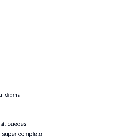
u idioma
Así, puedes
io super completo