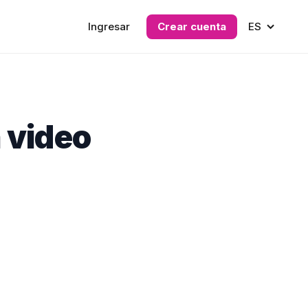
Ingresar
Crear cuenta
ES
 video