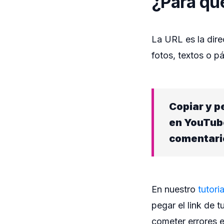
¿Para qué
La URL es la dire
fotos, textos o p
Copiar y p
en YouTube
comentario
En nuestro
tutori
pegar el link de t
cometer errores e