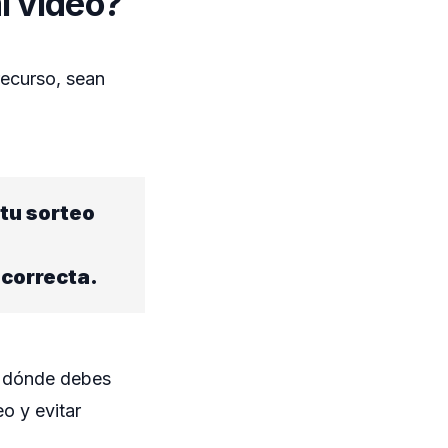
i video?
recurso, sean
 tu sorteo
 correcta.
d dónde debes
eo y evitar