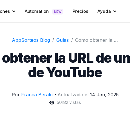
iones
Automation
Precios
Ayuda
NEW
AppSorteos Blog
Guías
Cómo obtener la URL de un video de YouTube
obtener la URL de un
de YouTube
Por
Franca Beraldi
·
Actualizado el
14 Jan, 2025
50182 vistas