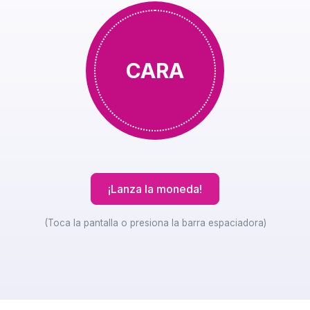
CARA
CRUZ
¡Lanza la moneda!
(Toca la pantalla o presiona la barra espaciadora)