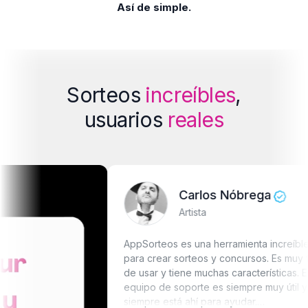
Así de simple.
Sorteos
increíbles
,
usuarios
reales
Carlos Nóbrega
Artista
AppSorteos es una herramienta increíble
para crear sorteos y concursos. Es muy fácil
de usar y tiene muchas características. El
equipo de soporte es siempre muy útil y
siempre está ahí para ayudar.