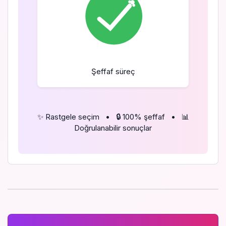
Şeffaf süreç
✨ Rastgele seçim
•
🔒 100% şeffaf
•
📊
Doğrulanabilir sonuçlar