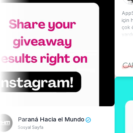
AppSorteos, 
için harika b
çok özellik 
yardımsever 
Şiddetle tavs
Paraná Hacia el Mundo
Sosyal Sayfa