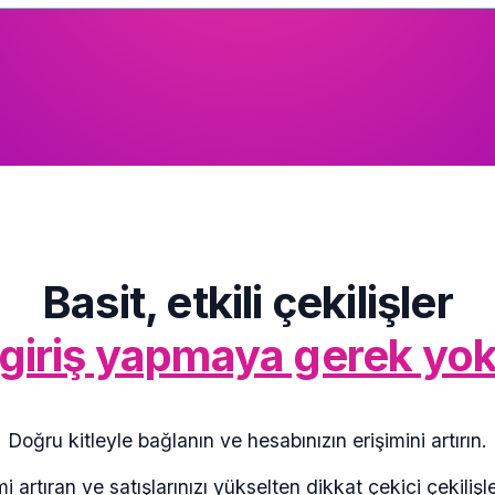
Basit, etkili çekilişler
giriş yapmaya gerek yo
Doğru kitleyle bağlanın ve hesabınızın erişimini artırın.
imi artıran ve satışlarınızı yükselten dikkat çekici çek