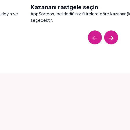
Kazananı rastgele seçin
irleyin ve
AppSorteos, belirlediğiniz filtrelere göre kazanan(l
seçecektir.