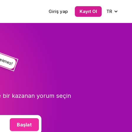
Giriş yap
Kayıt Ol
TR
erekmez!
le bir kazanan yorum seçin
Başlat