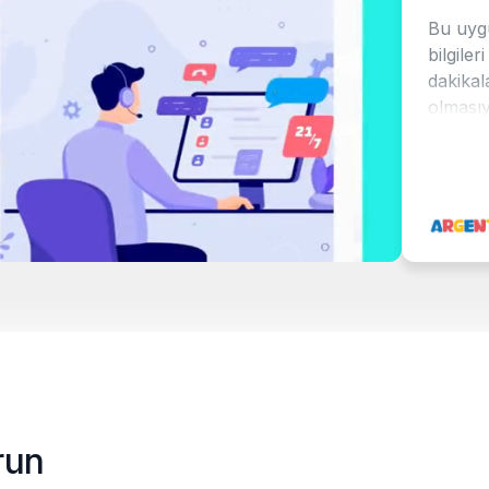
Bu uygulamada
bilgileri girme
dakikalar içind
olmasıydı.
Süreç gösterileb
tarafsız yapıld
Kazananın vide
paylaşmak için 
beğendim: 3, 2, 
Diğer tür çekil
bunun en sevd
söylemeliyim.
run