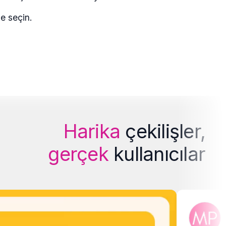
de seçin.
Harika
çekilişler,
gerçek
kullanıcılar
Joha
Manikür