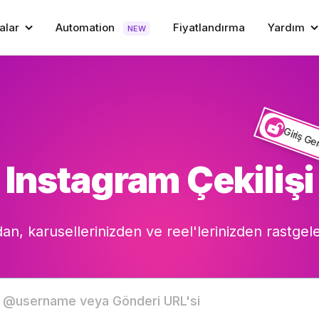
alar
Automation
Fiyatlandırma
Yardım
NEW
Giriş G
Instagram Çekilişi
dan, karusellerinizden ve reel'lerinizden rastge