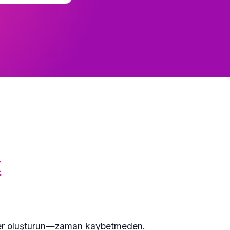
k
ilişler oluşturun—zaman kaybetmeden.