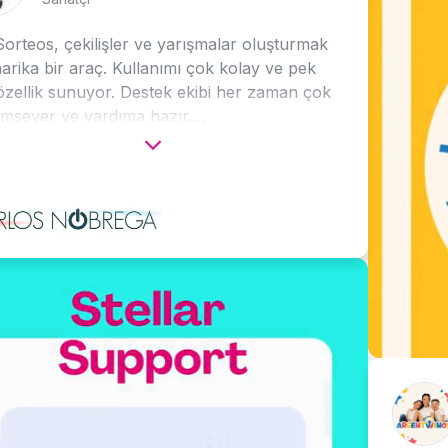
çekilişler ve yarışmalar oluşturmak
ir araç. Kullanımı çok kolay ve pek
sunuyor. Destek ekibi her zaman çok
ve yardıma hazır.
iye ederim!
Arg
İçeri