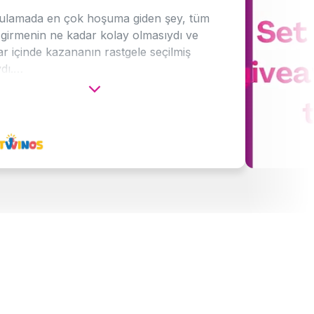
 en çok hoşuma giden şey, tüm
nin ne kadar kolay olmasıydı ve
e kazananın rastgele seçilmiş
ildiği için takipçilerin işin dürüst ve
ığını görebilmesi bence önemli.
osunu ve son geri sayımı
kullanılan grafik tasarımı çok
1...
iş uygulamalarını denedikten sonra,
iğim uygulamalardan biri olduğunu