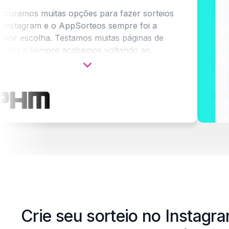
s muitas opções para fazer sorteios
ram e o AppSorteos sempre foi a
colha. Testamos muitas páginas de
e sempre acabamos voltando ao
s porque é a mais completa, a mais
mais fácil de usar.
 página social da cidade de Paraná
os eventos acontecem e, em vários
lizamos sorteios de ingressos.
elhores coisas? O comentário
eo dos vencedores na publicação do
Crie seu sorteio no Instagr