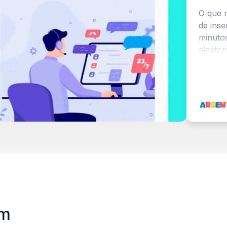
O que mais goste
de inserir tod
minutos, já tin
aleatoriamente
Acho importan
que os seguido
honestidade e 
Adorei o desig
da vencedora j
final: 3, 2, 1...
Depois de testa
sorteios, devo
favoritos.
am