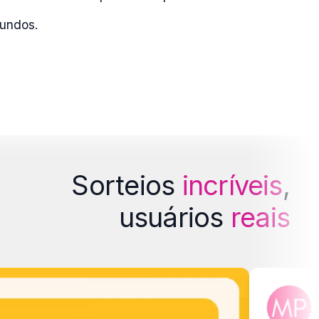
gundos.
Sorteios
incríveis
,
usuários
reais
Joha
Manicur