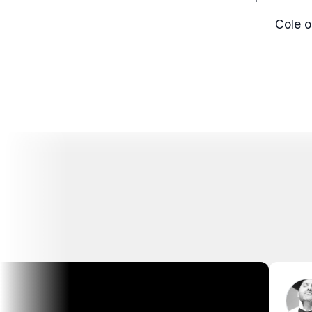
Cole o
C
Art