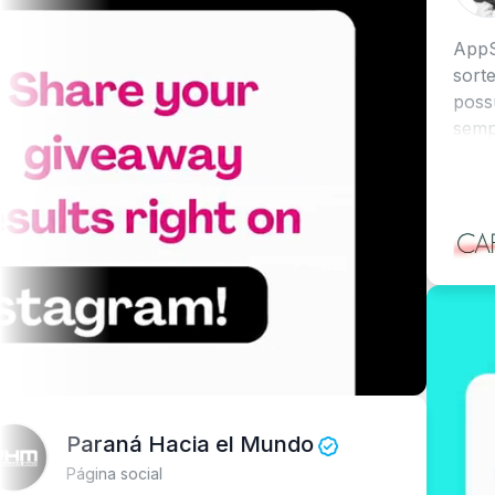
AppSorteos é
sorteios e co
possui muito
sempre muito
para ajudar.
Eu recomend
Paraná Hacia el Mundo
Página social