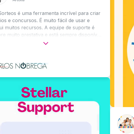
 uma ferramenta incrível para criar
ncursos. É muito fácil de usar e
s recursos. A equipe de suporte é
 prestativa e está sempre disponível
o muito!
Arg
Cria