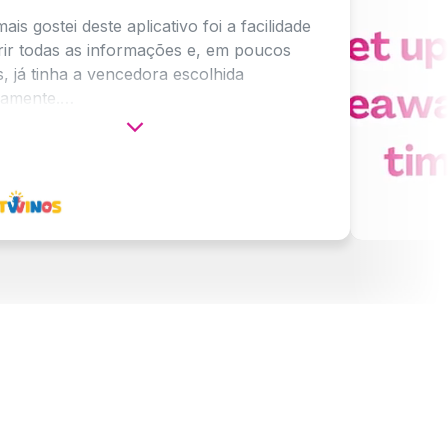
i deste aplicativo foi a facilidade
as as informações e, em poucos
ha a vencedora escolhida
.
te poder mostrar o processo para
res vejam que é feito com
sem preferências.
n gráfico para compartilhar o vídeo
unto com a contagem regressiva
r outros tipos de aplicativos para
 dizer que este é um dos meus