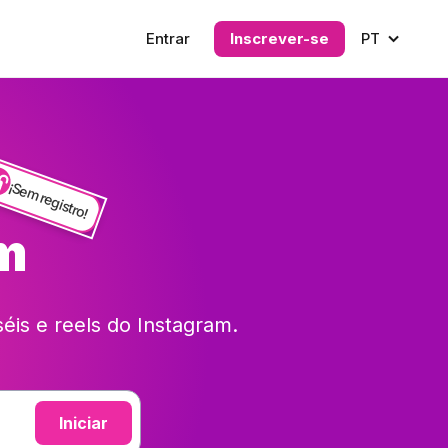
Entrar
Inscrever-se
PT
¡Sem registro!
am
éis e reels do Instagram.
Iniciar