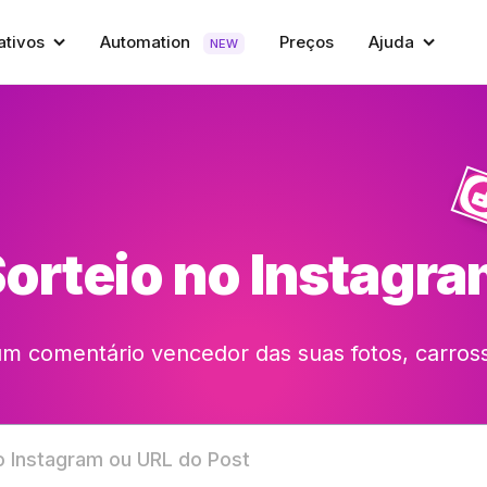
ativos
Automation
Preços
Ajuda
NEW
orteio no Instagr
m comentário vencedor das suas fotos, carross