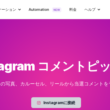
ケーション
Automation
料金
ヘルプ
NEW
stagram コメントピ
gramの写真、カルーセル、リールから当選コメント
Instagramに接続