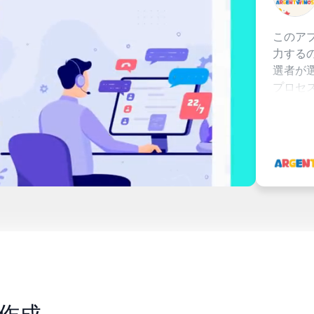
コン
このアプリで一
力するのがとて
選者が選ばれた
プロセスを公開
く実施されたこ
要だと思います
当選者のビデオ
と一緒に共有す
に入りました。
他の種類のキャ
は私のお気に入