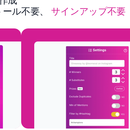
を作成
トール不要、
サインアップ不要