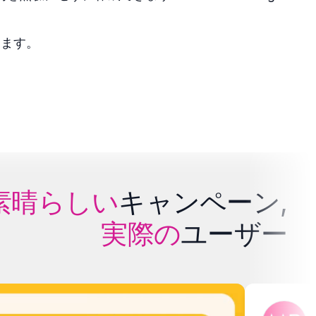
きます。
素晴らしい
キャンペーン,
実際の
ユーザー
Johan