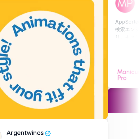
ネイリス
AppSorteos
検索エンジンで上
り、キャンペーン
entwinos