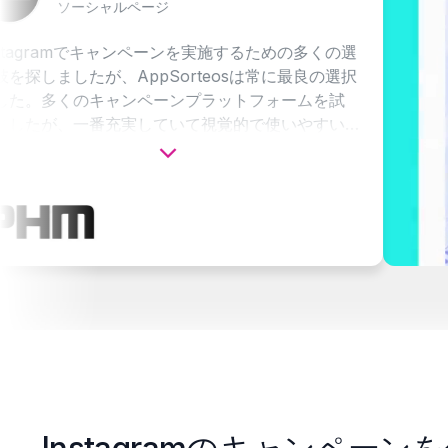
ソーシャルページ
ramでキャンペーンを実施するための多くの選
したが、AppSorteosは常に最良の選択
くのキャンペーンプラットフォームを試
、一番充実していて視覚的で使いやすい
AppSorteosに戻ってきます.
ラナ市のソーシャルページで、多くのイ
催され、その多くでチケットのキャンペ
ています.
の一つは？キャンペーン投稿上で当選者
メントで発表できる機能です。