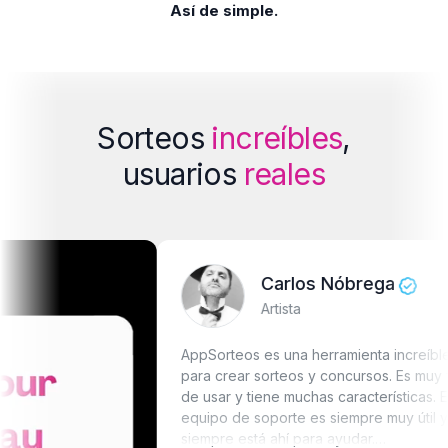
Así de simple.
Sorteos
increíbles
,
usuarios
reales
Carlos Nóbrega
Artista
AppSorteos es una herramienta increíble
para crear sorteos y concursos. Es muy fácil
de usar y tiene muchas características. El
equipo de soporte es siempre muy útil y
siempre está ahí para ayudar.